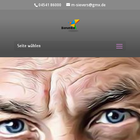
04541 86000
m-sievers@gmx.de
Seite wählen